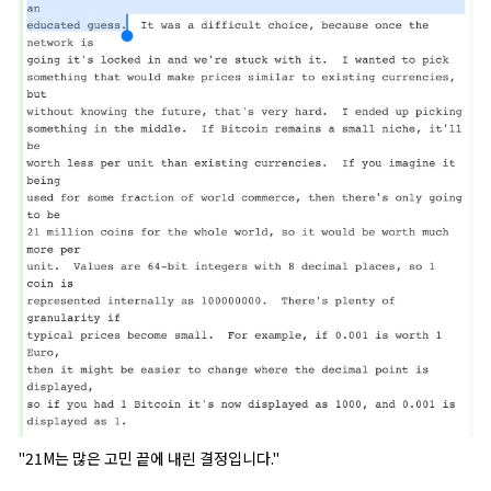
#사토시
#지갑
#월렛
#금
#CBDC
#블록 크기
#해시함수
#UTXO
#반감기
#양자컴퓨터
#니모닉
#스캠
#이더리움
#알트코인
#작업증명
#POW
#증권
#신용화폐
#하드디스크
#하드포크
#탈중앙화
#오라클
"21M는 많은 고민 끝에 내린 결정입니다."