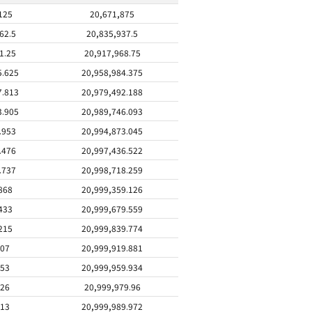
125
20,671,875
62.5
20,835,937.5
1.25
20,917,968.75
5.625
20,958,984.375
7.813
20,979,492.188
3.905
20,989,746.093
.953
20,994,873.045
.476
20,997,436.522
.737
20,998,718.259
868
20,999,359.126
433
20,999,679.559
215
20,999,839.774
107
20,999,919.881
053
20,999,959.934
026
20,999,979.96
013
20,999,989.972