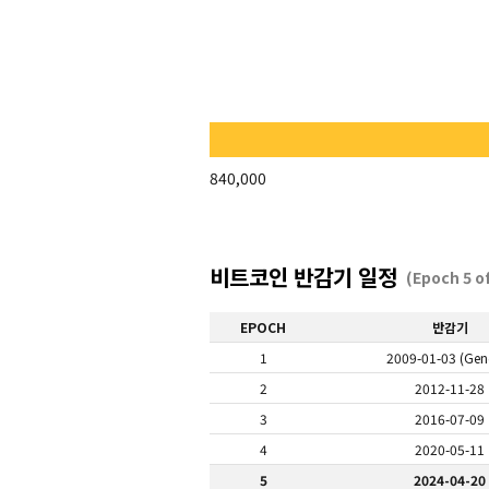
#사토시
#지갑
#월렛
#금
#CBDC
#블록 크기
#해시함수
#UTXO
#반감기
#양자컴퓨터
840,000
#니모닉
#스캠
#이더리움
#알트코인
#작업증명
#POW
#증권
#신용화폐
#하드디스크
비트코인 반감기 일정
(Epoch 5 of
#하드포크
#탈중앙화
#오라클
EPOCH
반감기
1
2009-01-03 (Gene
2
2012-11-28
3
2016-07-09
4
2020-05-11
5
2024-04-20