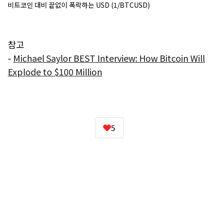
비트코인 대비 끝없이 폭락하는 USD (1/BTCUSD)
참고
-
Michael Saylor BEST Interview: How Bitcoin Will
Explode to $100 Million
5