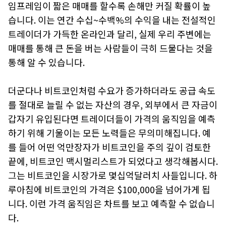
임프레임이 짧은 매매를 할수록 손해만 커질 확률이 높
습니다. 이는 연간 수십~수백%의 수익을 내는 전설적인
#사토시
#지갑
#월렛
#금
#CBDC
#블록 크기
#해시함수
트레이더가 가득한 온라인과 달리, 실제 우리 주변에는
#UTXO
#반감기
#양자컴퓨터
#니모닉
#스캠
#이더리움
#알트코인
#작업증명
#POW
#증권
#신용화폐
#하드디스크
매매를 통해 큰 돈을 버는 사람들이 극히 드물다는 것을
#하드포크
#탈중앙화
#오라클
통해 알 수 있습니다.
더군다나 비트코인처럼 수요가 증가하더라도 공급 속도
를 절대로 늘릴 수 없는 자산의 경우, 외부에서 큰 자금이
갑자기 유입된다면 트레이더들이 가격의 움직임을 예측
하기 위해 기울이는 모든 노력들은 무의미해집니다. 예
를 들어 어떤 억만장자가 비트코인을 주의 깊이 검토한
끝에, 비트코인 맥시멀리스트가 되었다고 생각해봅시다.
그는 비트코인을 시장가로 몇십억달러치 사들입니다. 하
루아침에 비트코인의 가격은 $100,000을 넘어가게 됩
니다. 이런 가격 움직임은 차트를 보고 예측할 수 없습니
다.